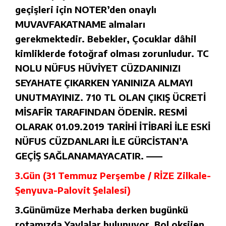
geçişleri için NOTER’den onaylı
MUVAVFAKATNAME almaları
gerekmektedir. Bebekler, Çocuklar dâhil
kimliklerde fotoğraf olması zorunludur. TC
NOLU NÜFUS HÜVİYET CÜZDANINIZI
SEYAHATE ÇIKARKEN YANINIZA ALMAYI
UNUTMAYINIZ. 710 TL OLAN ÇIKIŞ ÜCRETİ
MİSAFİR TARAFINDAN ÖDENİR. RESMİ
OLARAK 01.09.2019 TARİHİ İTİBARİ İLE ESKİ
NÜFUS CÜZDANLARI İLE GÜRCİSTAN’A
GEÇİŞ SAĞLANAMAYACATIR. ——
3.Gün (31 Temmuz Perşembe / RİZE Zilkale-
Şenyuva-Palovit Şelalesi)
3.Günümüze Merhaba derken bugünkü
rotamızda Yaylalar bulunuyor. Bol oksijen