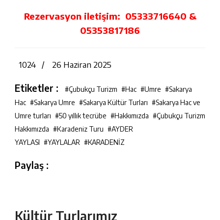
Rezervasyon iletişim: 05333716640 &
05353817186
1024 /
26 Haziran 2025
Etiketler :
#Çubukçu Turizm
#Hac
#Umre
#Sakarya
Hac
#Sakarya Umre
#Sakarya Kültür Turları
#Sakarya Hac ve
Umre turları
#50 yıllık tecrübe
#Hakkımızda
#Çubukçu Turizm
Hakkımızda
#Karadeniz Turu
#AYDER
YAYLASI
#YAYLALAR
#KARADENİZ
Paylaş :
Kültür Turlarımız